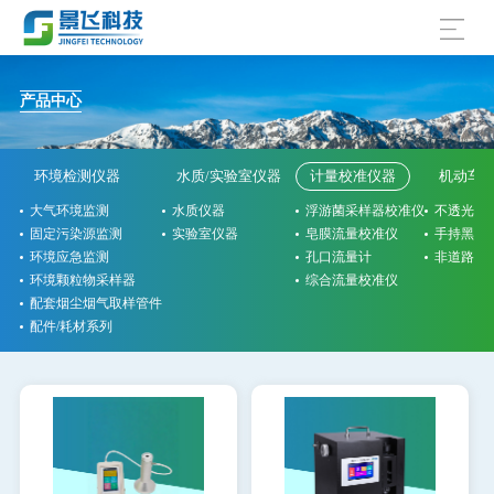
产品中心
环境检测仪器
水质/实验室仪器
计量校准仪器
机动车
大气环境监测
水质仪器
浮游菌采样器校准仪
不透光烟
固定污染源监测
实验室仪器
皂膜流量校准仪
手持黑烟
环境应急监测
孔口流量计
非道路检
环境颗粒物采样器
综合流量校准仪
配套烟尘烟气取样管件
配件/耗材系列