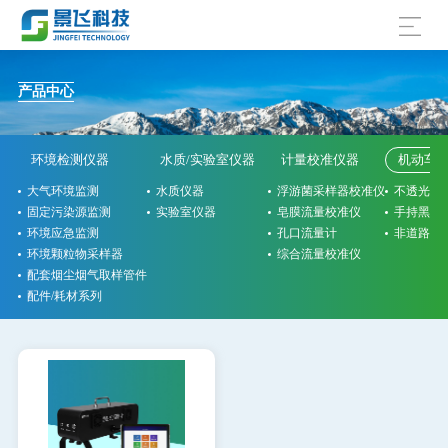
产品中心
环境检测仪器
水质/实验室仪器
计量校准仪器
机动车
大气环境监测
水质仪器
浮游菌采样器校准仪
不透光烟
固定污染源监测
实验室仪器
皂膜流量校准仪
手持黑烟
环境应急监测
孔口流量计
非道路检
环境颗粒物采样器
综合流量校准仪
配套烟尘烟气取样管件
配件/耗材系列