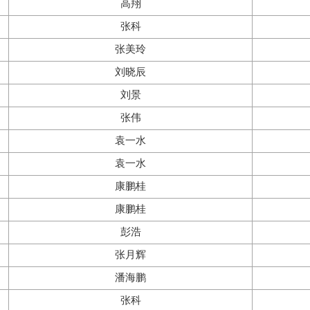
高翔
张科
张美玲
刘晓辰
刘景
张伟
袁一水
袁一水
康鹏桂
康鹏桂
彭浩
张月辉
潘海鹏
张科