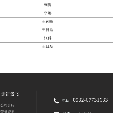
刘售
李娜
王远峰
王日磊
张科
王日磊
走进景飞
0532-67731633
电话：
公司介绍
荣誉资质