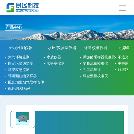
产品中心
环境检测仪器
水质/实验室仪器
计量校准仪器
机动车
大气环境监测
水质仪器
浮游菌采样器校准仪
不透光烟
固定污染源监测
实验室仪器
皂膜流量校准仪
手持黑烟
环境应急监测
孔口流量计
非道路检
环境颗粒物采样器
综合流量校准仪
配套烟尘烟气取样管件
配件/耗材系列