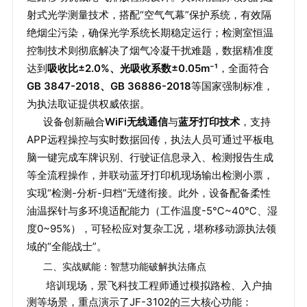
射式光学测量技术，搭配“空气气幕”保护系统，有效隔
绝烟尘污染，确保光学系统长期稳定运行；检测室恒温
控制技术则彻底解决了烟气冷凝干扰难题，数据精准度
达到
吸收比±2.0%、光吸收系数±0.05m⁻¹
，全面符合
GB 3847-2018、GB 36886-2018
等国家强制标准，
为执法取证提供权威依据。
设备创新融合
WiFi无线通信
与
蓝牙打印技术
，支持
APP远程操控与实时数据回传，执法人员可通过平板电
脑一键完成车牌识别、行驶证信息录入、检测报告生成
等全流程操作，并联动蓝牙打印机现场输出检测小票，
实现“检测-分析-归档”无缝衔接。此外，设备配备柔性
油温探针与多环境适配能力（工作温度-5℃~40℃、湿
度0~95%），可轻松应对复杂工况，堪称移动源执法领
域的“全能战士”。
二、实战赋能：智慧功能破解执法痛点
培训现场，景飞科技工程师通过模拟路检、入户抽
测等场景，重点演示了JF-3102的三大核心功能：